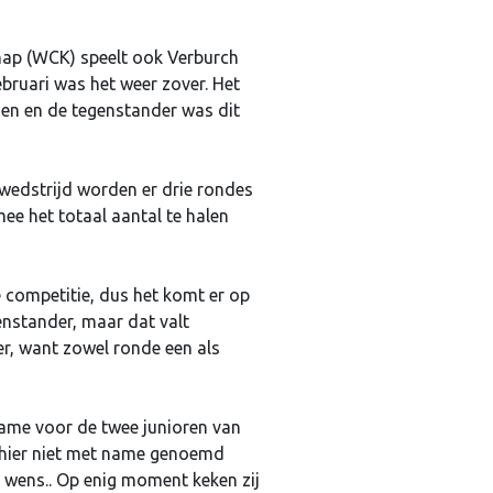
hap (WCK) speelt ook Verburch
bruari was het weer zover. Het
oen en de tegenstander was dit
 wedstrijd worden er drie rondes
ee het totaal aantal te halen
ze competitie, dus het komt er op
enstander, maar dat valt
r, want zowel ronde een als
ame voor de twee junioren van
e hier niet met name genoemd
r wens.. Op enig moment keken zij