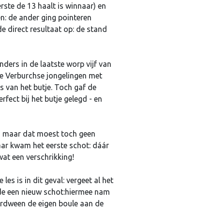
rste de 13 haalt is winnaar) en
n: de ander ging pointeren
de direct resultaat op: de stand
ders in de laatste worp vijf van
 de Verburchse jongelingen met
ts van het butje. Toch gaf de
fect bij het butje gelegd - en
n, maar dat moest toch geen
aar kwam het eerste schot: dáár
 wat een verschrikking!
es is in dit geval: vergeet al het
de een nieuw schot:hiermee nam
erdween de eigen boule aan de