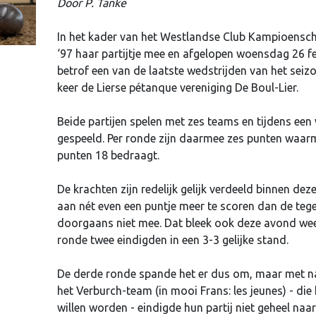
Door P. Tanke
In het kader van het Westlandse Club Kampioensc
‘97 haar partijtje mee en afgelopen woensdag 26 fe
betrof een van de laatste wedstrijden van het seiz
keer de Lierse pétanque vereniging De Boul-Lier.
Beide partijen spelen met zes teams en tijdens een
gespeeld. Per ronde zijn daarmee zes punten waarm
punten 18 bedraagt.
De krachten zijn redelijk gelijk verdeeld binnen de
aan nét even een puntje meer te scoren dan de teg
doorgaans niet mee. Dat bleek ook deze avond wee
ronde twee eindigden in een 3-3 gelijke stand.
De derde ronde spande het er dus om, maar met n
het Verburch-team (in mooi Frans: les jeunes) - di
willen worden - eindigde hun partij niet geheel naa