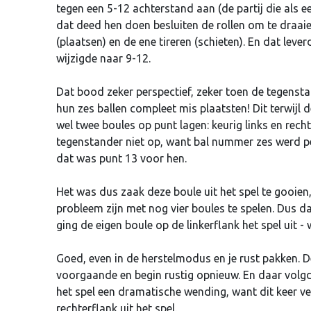
tegen een 5-12 achterstand aan (de partij die als ee
dat deed hen doen besluiten de rollen om te draaie
(plaatsen) en de ene tireren (schieten). En dat lever
wijzigde naar 9-12.
Dat bood zeker perspectief, zeker toen de tegenstan
hun zes ballen compleet mis plaatsten! Dit terwijl
wel twee boules op punt lagen: keurig links en rech
tegenstander niet op, want bal nummer zes werd per
dat was punt 13 voor hen.
Het was dus zaak deze boule uit het spel te gooie
probleem zijn met nog vier boules te spelen. Dus d
ging de eigen boule op de linkerflank het spel uit -
Goed, even in de herstelmodus en je rust pakken. De l
voorgaande en begin rustig opnieuw. En daar volg
het spel een dramatische wending, want dit keer v
rechterflank uit het spel.