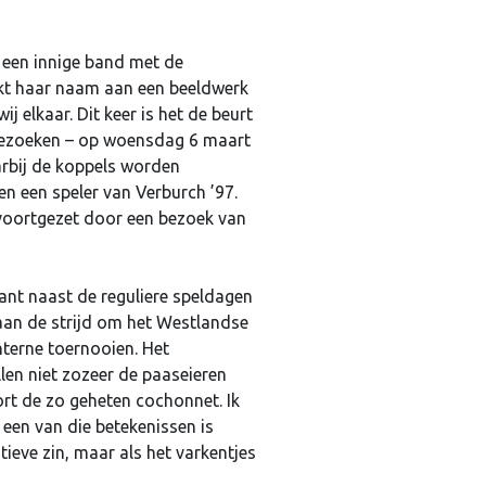
 een innige band met de
nkt haar naam aan een beeldwerk
j elkaar. Dit keer is het de beurt
bezoeken – op woensdag 6 maart
arbij de koppels worden
en een speler van Verburch ’97.
t voortgezet door een bezoek van
ant naast de reguliere speldagen
aan de strijd om het Westlandse
terne toernooien. Het
len niet zozeer de paaseieren
ort de zo geheten cochonnet. Ik
een van die betekenissen is
tieve zin, maar als het varkentjes