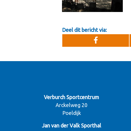
Deel dit bericht via:
Verburch Sportcentrum
Arckelweg 20
Poeldijk
Jan van der Valk Sporthal