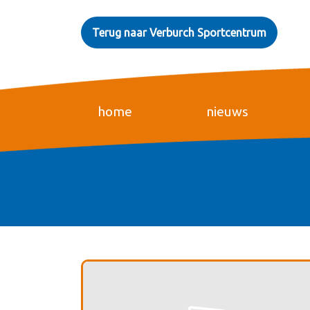
Terug naar Verburch Sportcentrum
home
nieuws