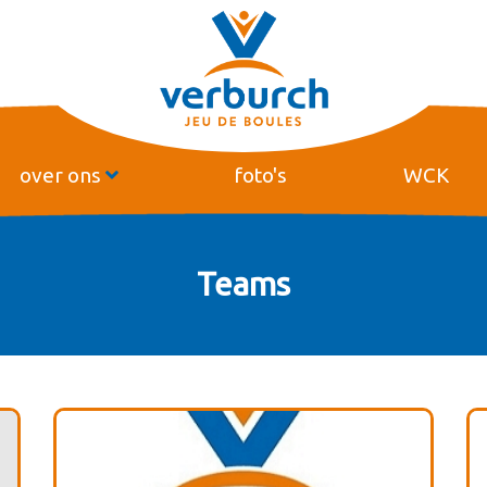
over ons
foto's
WCK
Teams