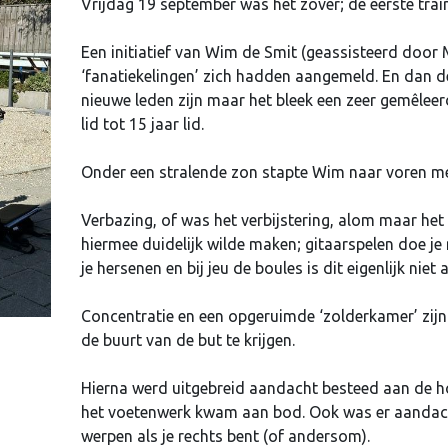
Vrijdag 19 september was het zover; de eerste train
Een initiatief van Wim de Smit (geassisteerd door
‘fanatiekelingen’ zich hadden aangemeld. En dan de
nieuwe leden zijn maar het bleek een zeer gemêleer
lid tot 15 jaar lid.
Onder een stralende zon stapte Wim naar voren met
Verbazing, of was het verbijstering, alom maar het w
hiermee duidelijk wilde maken; gitaarspelen doe j
je hersenen en bij jeu de boules is dit eigenlijk niet
Concentratie en een opgeruimde ‘zolderkamer’ zijn
de buurt van de but te krijgen.
Hierna werd uitgebreid aandacht besteed aan de h
het voetenwerk kwam aan bod. Ook was er aandacht
werpen als je rechts bent (of andersom).