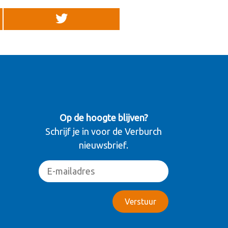
Op de hoogte blijven?
Schrijf je in voor de Verburch
nieuwsbrief.