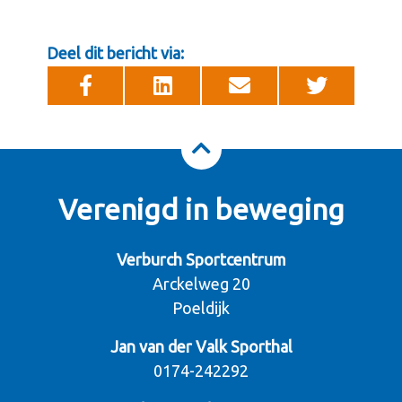
Deel dit bericht via:
Verenigd in beweging
Verburch Sportcentrum
Arckelweg 20
Poeldijk
Jan van der Valk Sporthal
0174-242292