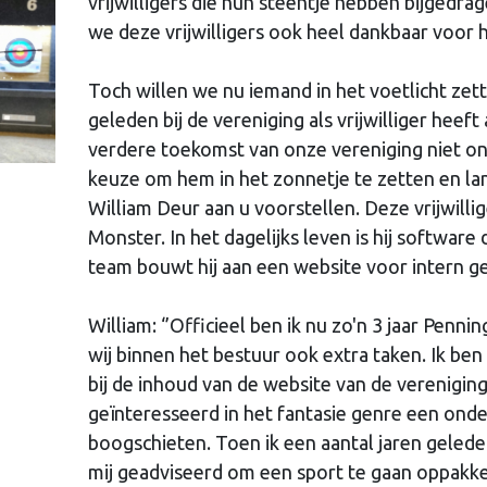
vrijwilligers die hun steentje hebben bijgedra
we deze vrijwilligers ook heel dankbaar voor h
Toch willen we nu iemand in het voetlicht zett
geleden bij de vereniging als vrijwilliger hee
verdere toekomst van onze vereniging niet on
keuze om hem in het zonnetje te zetten en la
William Deur aan u voorstellen. Deze vrijwillig
Monster. In het dagelijks leven is hij softwar
team bouwt hij aan een website voor intern geb
William: ‘’Officieel ben ik nu zo'n 3 jaar Pen
wij binnen het bestuur ook extra taken. Ik be
bij de inhoud van de website van de vereniging.
geïnteresseerd in het fantasie genre een onde
boogschieten. Toen ik een aantal jaren gelede
mij geadviseerd om een sport te gaan oppakk