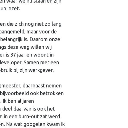
gen waar we nu staan en zijn
un inzet.
en die zich nog niet zo lang
ft aangemeld, maar voor de
belangrijk is. Daarom onze
ngs deze weg willen wij
er is 37 jaar en woont in
e developer. Samen met een
ruik bij zijn werkgever.
ningmeester, daarnaast nemen
n bijvoorbeeld ook betrokken
 Ik ben al jaren
rdeel daarvan is ook het
n in een burn-out zat werd
en. Na wat googelen kwam ik