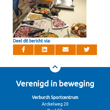
Deel dit bericht via:
Verenigd in beweging
Verburch Sportcentrum
Arckelweg 20