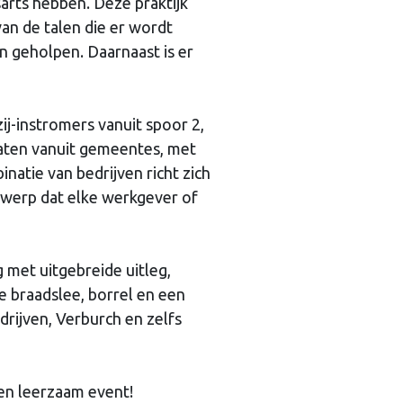
arts hebben. Deze praktijk
 van de talen die er wordt
n geholpen. Daarnaast is er
ij-instromers vanuit spoor 2,
aten vanuit gemeentes, met
natie van bedrijven richt zich
rwerp dat elke werkgever of
 met uitgebreide uitleg,
 braadslee, borrel en een
rijven, Verburch en zelfs
en leerzaam event!