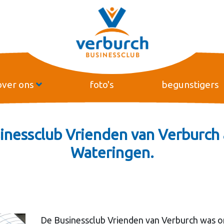
over ons
foto's
begunstigers
inessclub Vrienden van Verburch 
Wateringen.
De Businessclub Vrienden van Verburch was on