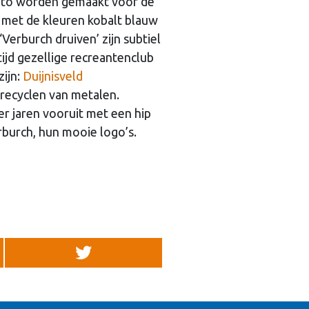
 foto worden gemaakt voor de
p met de kleuren kobalt blauw
‘Verburch druiven’ zijn subtiel
tijd gezellige recreantenclub
zijn:
Duijnisveld
 recyclen van metalen.
r jaren vooruit met een hip
rburch, hun mooie logo’s.