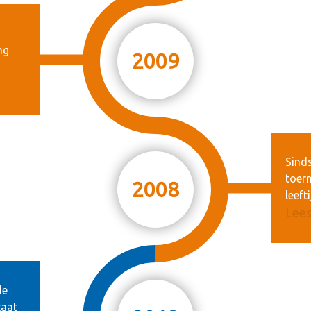
ng
2009
Sind
toern
2008
leeft
Lees
de
taat