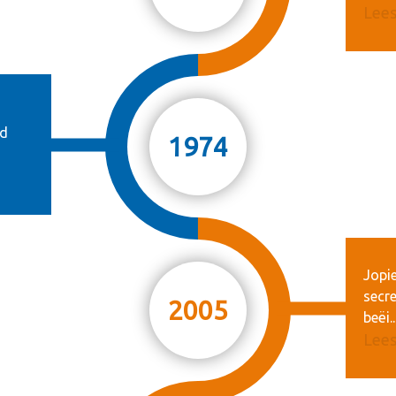
Lees
id
1974
Jopie
secre
2005
beëi..
Lees