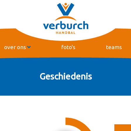
over ons
foto's
teams
Geschiedenis