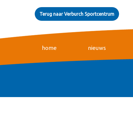
Terug naar Verburch Sportcentrum
home
nieuws