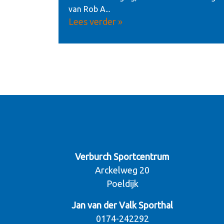
van Rob A...
Lees verder »
Verburch Sportcentrum
Arckelweg 20
Poeldijk
Jan van der Valk Sporthal
0174-242292