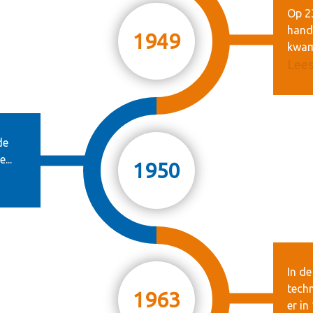
Op 2
handb
1949
kwam 
Lees
de
...
1950
In de
techn
1963
er in 