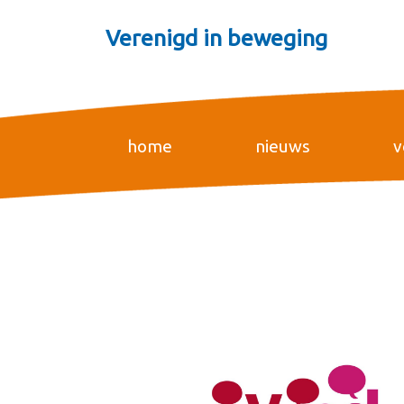
Verenigd in beweging
home
nieuws
v