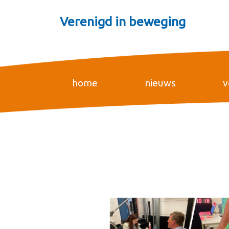
Verenigd in beweging
home
nieuws
v