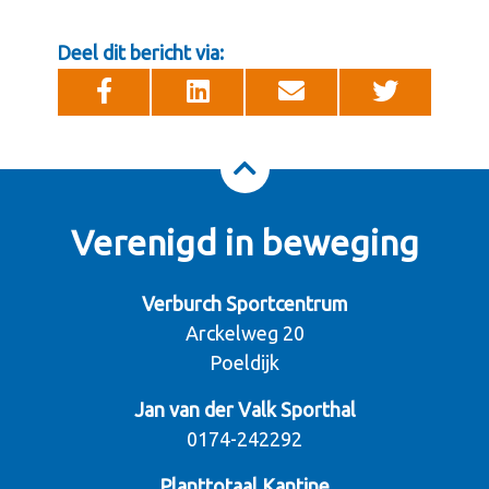
Deel dit bericht via:
Verenigd in beweging
Verburch Sportcentrum
Arckelweg 20
Poeldijk
Jan van der Valk Sporthal
0174-242292
Planttotaal Kantine