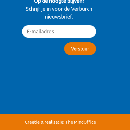
Op de hoogte blijven?
Schrijf je in voor de Verburch
nieuwsbrief.
Creatie & realisatie:
The MindOffice