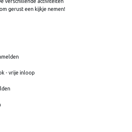
e verschillende activiteiten
om gerust een kijkje nemen!
anmelden
k - vrije inloop
elden
n