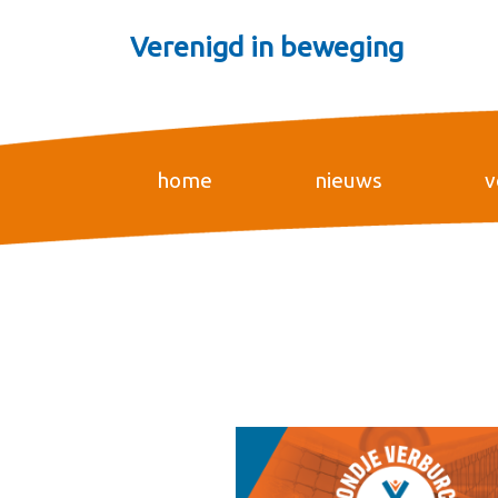
Verenigd in beweging
home
nieuws
v